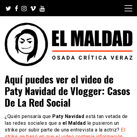
Skip
to
content
Videoblog, Noticias, Política, Música, Cine, TV, Series,
El Maldad
Aquí puedes ver el video de
Viral y Youtube
Paty Navidad de Vlogger: Casos
De La Red Social
¿Quién pensaría que
Paty Navidad
está tan vetada de
las redes sociales que a
el Maldad
le pusieron un
strike por subir parte de una entrevista a la actriz?
El
strike se basó en que el video contenía información