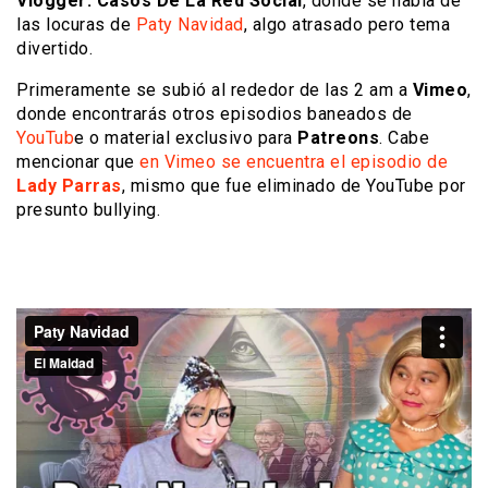
Vlogger: Casos De La Red Social
, donde se habla de
las locuras de
Paty Navidad
, algo atrasado pero tema
divertido.
Primeramente se subió al rededor de las 2 am a
Vimeo
,
donde encontrarás otros episodios baneados de
YouTub
e o material exclusivo para
Patreons
. Cabe
mencionar que
en Vimeo se encuentra el episodio de
Lady Parras
, mismo que fue eliminado de YouTube por
presunto bullying.