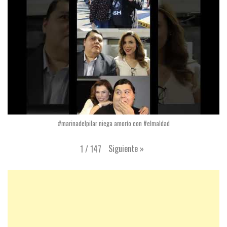
#marinadelpilar niega amorío con #elmaldad
Siguiente
»
1
/
147