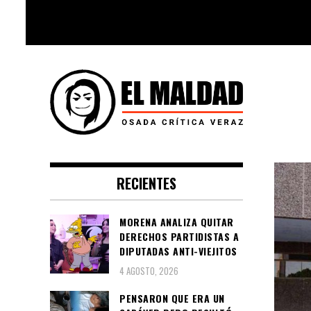
Skip
to
content
Videoblog, Noticias, Política,
El Maldad
Música, Cine, TV, Series, Viral y
RECIENTES
Youtube
MORENA ANALIZA QUITAR
DERECHOS PARTIDISTAS A
DIPUTADAS ANTI-VIEJITOS
4 AGOSTO, 2026
PENSARON QUE ERA UN