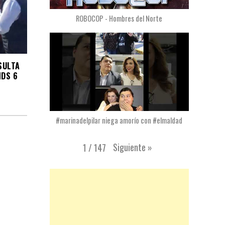
ROBOCOP - Hombres del Norte
SULTA
NDS 6
#marinadelpilar niega amorío con #elmaldad
Siguiente
»
1
/
147