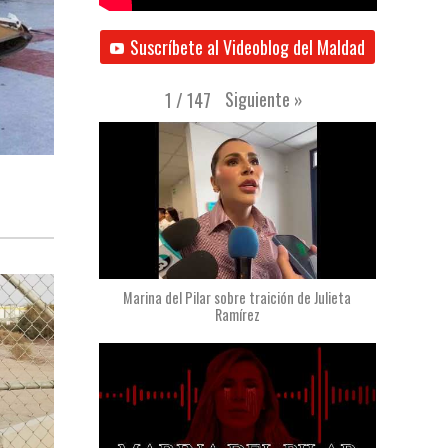
Suscríbete al Videoblog del Maldad
Siguiente
»
1
/
147
Marina del Pilar sobre traición de Julieta
Ramírez