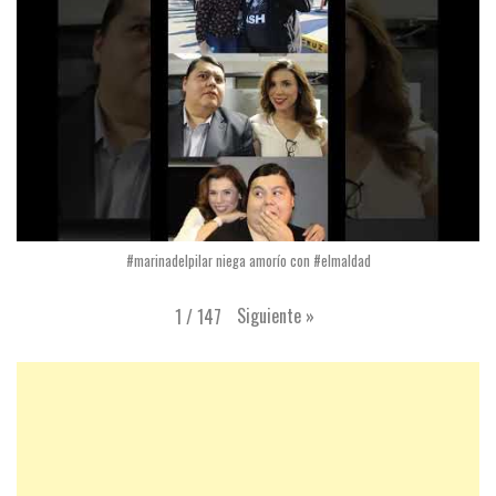
#marinadelpilar niega amorío con #elmaldad
Siguiente
»
1
/
147