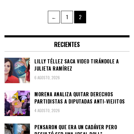
Navegación
Page
Page
←
1
2
de
entradas
RECIENTES
LILLY TÉLLEZ SACA VIDEO TIRÁNDOLE A
JULIETA RAMÍREZ
6 AGOSTO, 2026
MORENA ANALIZA QUITAR DERECHOS
PARTIDISTAS A DIPUTADAS ANTI-VIEJITOS
4 AGOSTO, 2026
PENSARON QUE ERA UN CADÁVER PERO